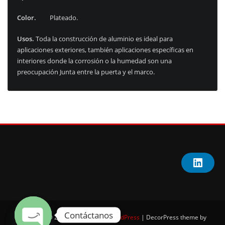
Color.
Plateado.
Usos.
Toda la construcción de aluminio es ideal para
aplicaciones exteriores, también aplicaciones específicas en
interiores donde la corrosión o la humedad son una
preocupación Junta entre la puerta y el marco.
L
i
n
k
e
d
I
Contáctanos
Copyright © 2025 | Powered by
WordPress
|
DecorPress theme by
n