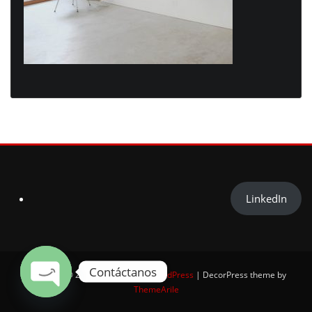
LinkedIn
Contáctanos
Copyright © 2025 | Powered by
WordPress
|
DecorPress theme by
ThemeArile
Open chaty