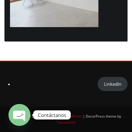
LinkedIn
Contáctanos
Copyright © 2025 | Powered by
WordPress
|
DecorPress theme by
ThemeArile
Open chaty