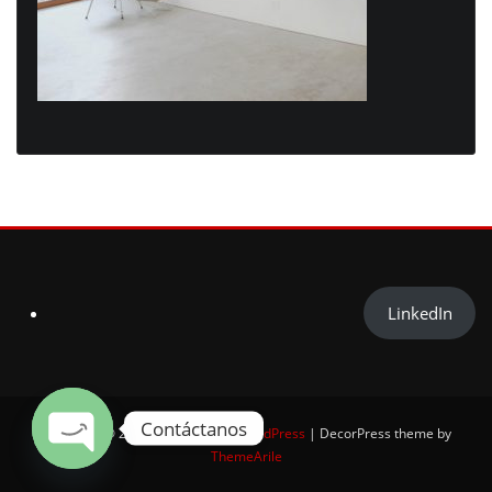
LinkedIn
Contáctanos
Copyright © 2025 | Powered by
WordPress
|
DecorPress theme by
ThemeArile
Open chaty