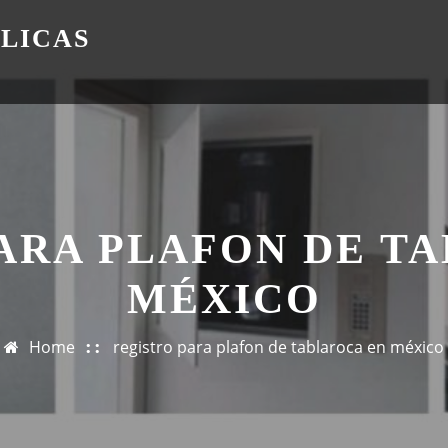
ÁLICAS
ARA PLAFON DE T
MÉXICO
Home
registro para plafon de tablaroca en méxico