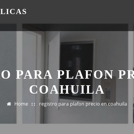
ÁLICAS
O PARA PLAFON P
COAHUILA
Home
registro para plafon precio en coahuila