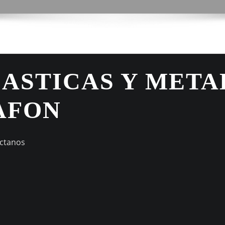
LASTICAS Y META
AFON
áctanos