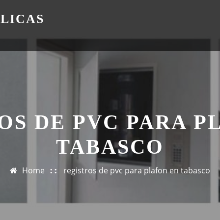
ÁLICAS
OS DE PVC PARA P
TABASCO
Home
registros de pvc para plafon en tabasco