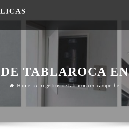
ÁLICAS
 DE TABLAROCA E
Home
registros de tablaroca en campeche