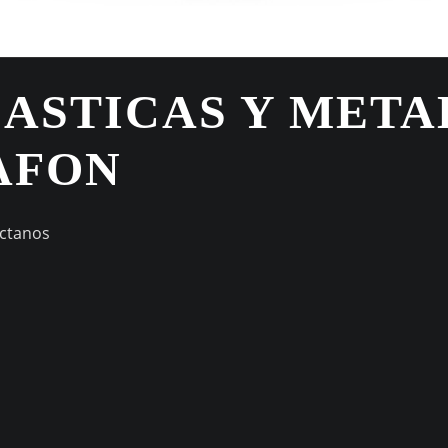
LASTICAS Y META
AFON
áctanos