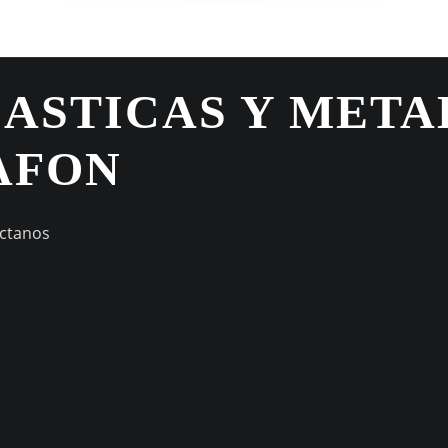
LASTICAS Y META
AFON
áctanos