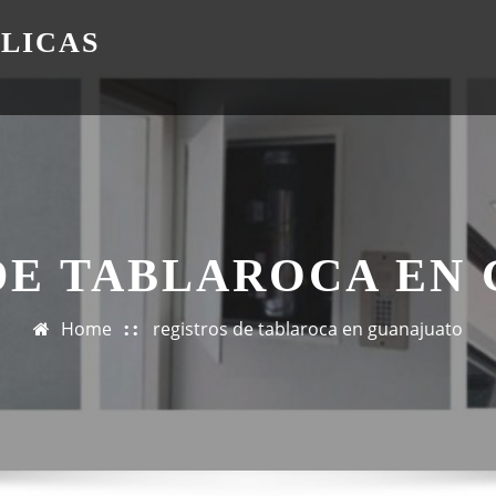
ÁLICAS
DE TABLAROCA EN
Home
registros de tablaroca en guanajuato