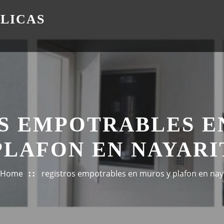
ÁLICAS
S EMPOTRABLES E
PLAFON EN NAYARI
Home
registros empotrables en muros y plafon en nay