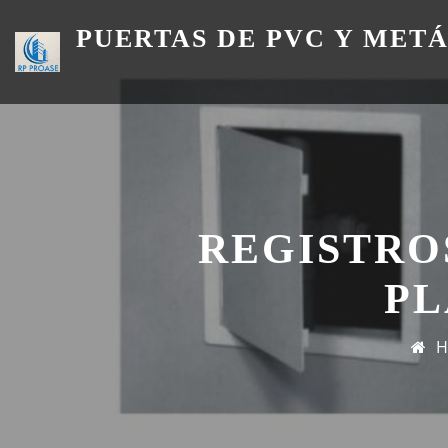
Skip
PUERTAS DE PVC Y MET
to
content
REGISTRO
PL
H