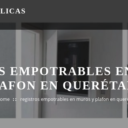
ÁLICAS
S EMPOTRABLES E
AFON EN QUERÉT
ome
registros empotrables en muros y plafon en quer