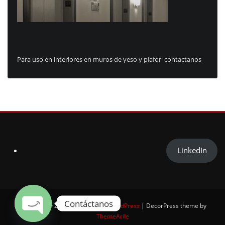
Para uso en interiores en muros de yeso y plafor contactanos
LinkedIn
Contáctanos
Copyright © 2025 | Powered by
WordPress
|
DecorPress theme by
ThemeArile
Open chaty