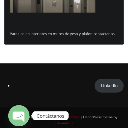
Para uso en interiores en muros de yeso y plafor contactanos
LinkedIn
Contáctanos
Copyright © 2025 | Powered by
WordPress
|
DecorPress theme by
ThemeArile
Open chaty