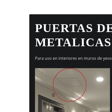
PUERTAS DE
METALICA
Para uso en interiores en muros de yes