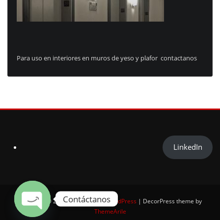
Para uso en interiores en muros de yeso y plafor contactanos
LinkedIn
Contáctanos
Copyright © 2025 | Powered by
WordPress
|
DecorPress theme by
ThemeArile
Open chaty