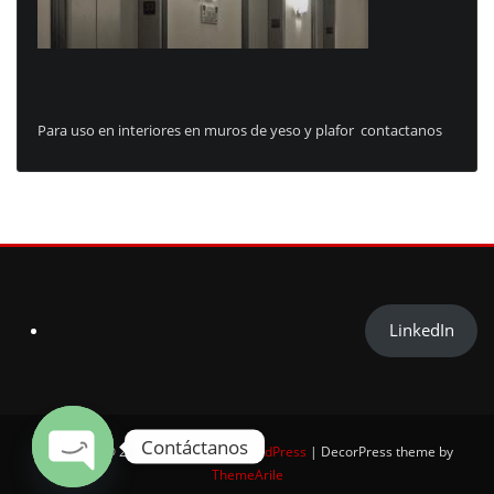
Para uso en interiores en muros de yeso y plafor contactanos
LinkedIn
Contáctanos
Copyright © 2025 | Powered by
WordPress
|
DecorPress theme by
ThemeArile
Open chaty